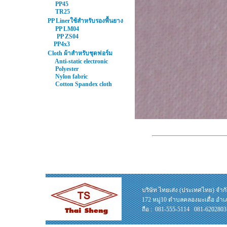
PP45
TR25
PP Linerใช้สำหรับรองพื้นยาง
PP LM04
PP ZS04
PP4x3
Cloth ผ้าสำหรับชุดฟอร์ม
Anti-static electronic
Polyester
Nylon fabric
Cotton Spandex cloth
บริษัท ไทยเส่ง (ประเทศไทย) จำก
172 หมู่10 ตำบลคลองมะเดื่อ อำเ
ถือ : 081-555-5114 081-6202803